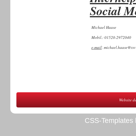
Social M
Michael Haase
Mobil.: 01520-2972040
e-mail
michael.haase@tsv
:
Website d
CSS-Templates