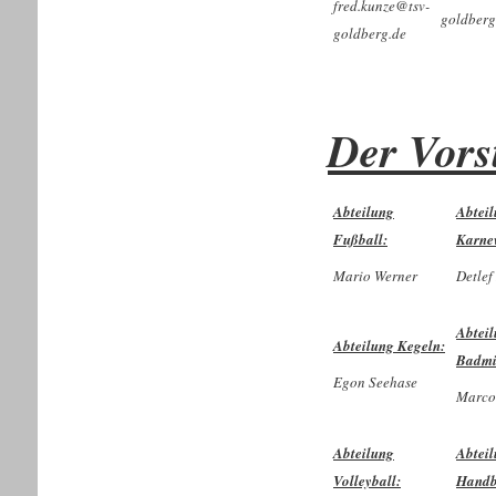
fred.kunze@tsv-
goldberg
goldberg.de
Der Vors
Abteilung
Abtei
Fußball:
Karne
Mario Werner
Detlef
Abtei
Abteilung Kegeln:
Badmi
Egon Seehase
Marco
Abteilung
Abtei
Volleyball:
Handb